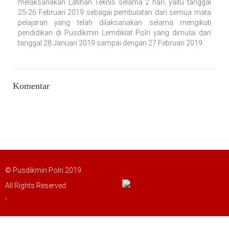
melaksanakan Latihan Teknis selama 2 hari, yaitu tanggal
25-26 Februari 2019 sebagai pembulatan dari semua mata
pelajaran yang telah dilaksanakan selama mengikuti
pendidikan di Pusdikmin Lemdiklat Polri yang dimulai dari
tanggal 28 Januari 2019 sampai dengan 27 Februari 2019
Komentar
© Pusdikmin Polri 2019.
All Rights Reserved.
LOGIN