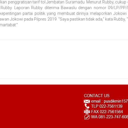
kan penggratisan tarif tol Jembatan Suramadu. Menurut Rubby, cuku
ta Rubby. Laporan Rubby diterima Bawaslu dengan nomor 09/LP/PP/
kepentingan partai politik yang membuat dirinya melaporkan Jokowi
wan Jokowi pada Pilpres 2019. "Saya pastikan tidak ada," kata Rubby,
rmartabat."