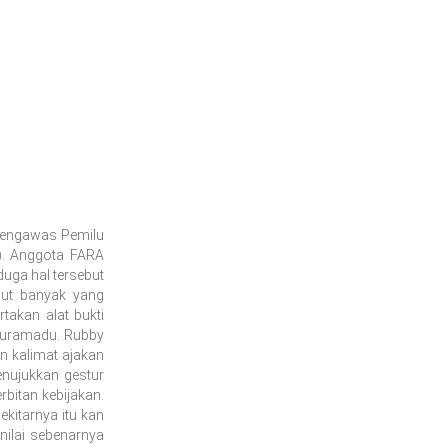
Pengawas Pemilu
). Anggota FARA
uga hal tersebut
but banyak yang
takan alat bukti
 Suramadu. Rubby
an kalimat ajakan
enujukkan gestur
bitan kebijakan.
ekitarnya itu kan
enilai sebenarnya