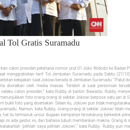
al Tol Gratis Suramadu
orkan calon presiden petahana nomor urut 01 Joko Widodo ke Badan 
aat menggratiskan tarif Tol Jembatan Suramadu pada Sabtu (27/10
itan kebijakan saat Jokowi berada di Jembatan Suramadu. "Patut did
a diviralkan oleh media masaa. Terlebih di saat peresmian terse
 selaku calon presiden," kata Rubby di kantor Bawaslu. Rubby menyer
 menunjukkan foto orang-orang di sekitar Jokowi berpose satu jari di
m bukti foto yang disertakan. Selain itu, Jokowi pun tidak mengutarak
uramadu. Namun, kata Rubby, orang-orang di sekitar Jokowi telah m
 hal itu termasuk unsur dugaan kampanye terselubung berkedok pener
pi ini ada gestur ini, dari bahasa tubuh memberikan makna. Orang di s
 katakanlah 'pilihlah saya pilihlah Jokowi'," kata Rubby.. Rubby pun m