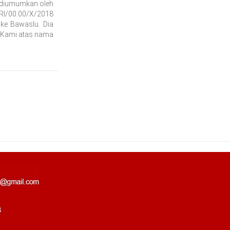
p diumumkan oleh
RI/00.00/X/2018
 ke Bawaslu. Dia
 "Kami atas nama