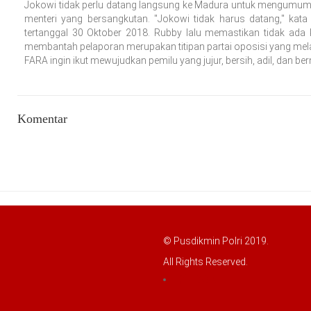
Jokowi tidak perlu datang langsung ke Madura untuk mengumum
menteri yang bersangkutan. "Jokowi tidak harus datang," ka
tertanggal 30 Oktober 2018. Rubby lalu memastikan tidak ada 
membantah pelaporan merupakan titipan partai oposisi yang mela
FARA ingin ikut mewujudkan pemilu yang jujur, bersih, adil, dan be
Komentar
© Pusdikmin Polri 2019.
All Rights Reserved.
LOGIN