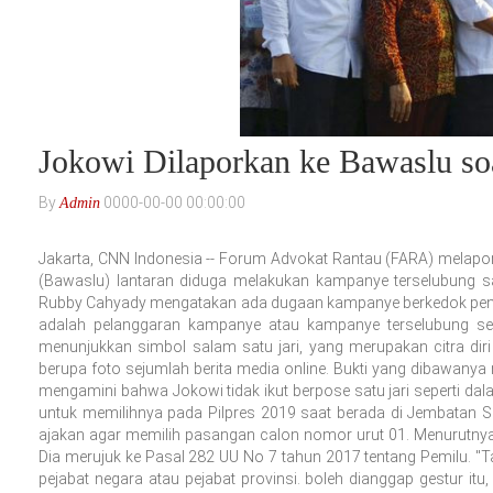
Jokowi Dilaporkan ke Bawaslu so
By
0000-00-00 00:00:00
Admin
Jakarta, CNN Indonesia -- Forum Advokat Rantau (FARA) melap
(Bawaslu) lantaran diduga melakukan kampanye terselubung s
Rubby Cahyady mengatakan ada dugaan kampanye berkedok penerb
adalah pelanggaran kampanye atau kampanye terselubung sert
menunjukkan simbol salam satu jari, yang merupakan citra diri
berupa foto sejumlah berita media online. Bukti yang dibawanya
mengamini bahwa Jokowi tidak ikut berpose satu jari seperti dala
untuk memilihnya pada Pilpres 2019 saat berada di Jembatan S
ajakan agar memilih pasangan calon nomor urut 01. Menurutnya,
Dia merujuk ke Pasal 282 UU No 7 tahun 2017 tentang Pemilu. "Ta
pejabat negara atau pejabat provinsi. boleh dianggap gestur itu,