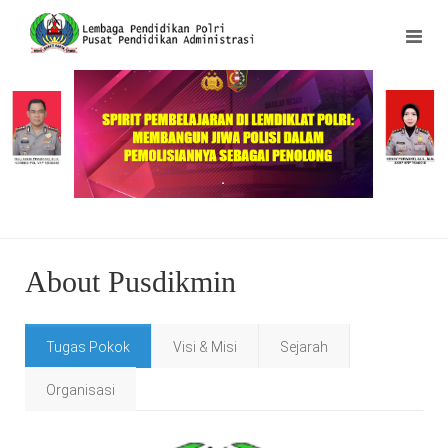
.
About Pusdikmin
Tugas Pokok
Visi & Misi
Sejarah
Organisasi