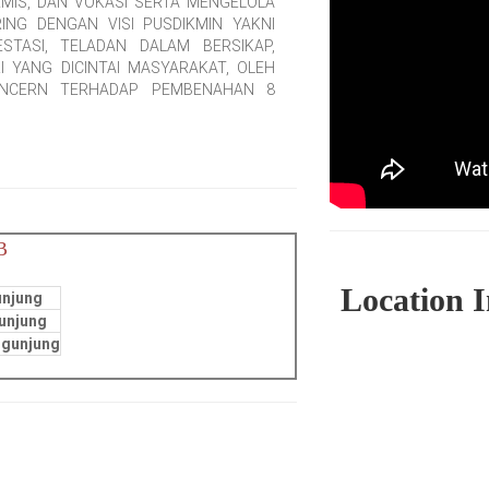
EMIS, DAN VOKASI SERTA MENGELOLA
ING DENGAN VISI PUSDIKMIN YAKNI
TASI, TELADAN DALAM BERSIKAP,
 YANG DICINTAI MASYARAKAT, OLEH
CONCERN TERHADAP PEMBENAHAN 8
B
Location 
unjung
unjung
ngunjung