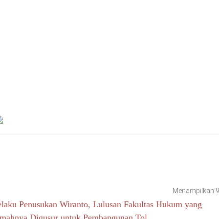
Menampilkan 91
elaku Penusukan Wiranto, Lulusan Fakultas Hukum yang
mahnya Digusur untuk Pembangunan Tol