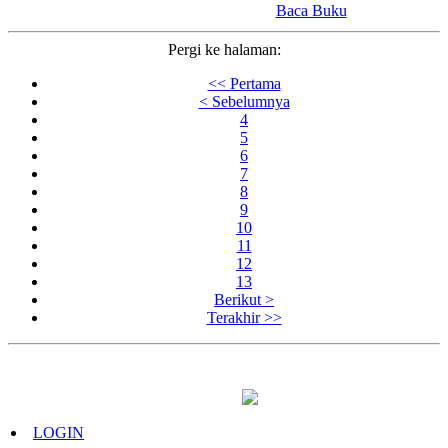
Baca Buku
Pergi ke halaman:
<< Pertama
< Sebelumnya
4
5
6
7
8
9
10
11
12
13
Berikut >
Terakhir >>
© Pusdikmin Polri 2019.
All Rights Reserved.
LOGIN