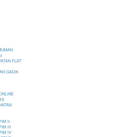
MUMAN
I
ATAN FLAT
IAN GADIK
ONLINE
AS
HATAN
IM II
IM III
PIM IV