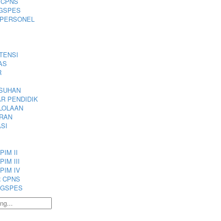
 CPNS
GSPES
 PERSONEL
TENSI
AS
R
SUHAN
R PENDIDIK
LOLAAN
RAN
SI
PIM II
PIM III
PIM IV
 CPNS
NGSPES