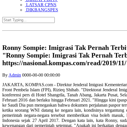
LATSAR CPNS
DIKBANGSPES
Ronny Sompie: Imigrasi Tak Pernah Terbit
"Ronny Sompie: Imigrasi Tak Pernah Terb
https://nasional.kompas.com/read/2019/11
By
Admin
0000-00-00 00:00:00
JAKARTA, KOMPAS.com - Direktur Jenderal Imigrasi Kementerian
Front Pembela Islam (FPI), Rizieq Shihab. "Direktorat Jenderal Im
konferensi pers di Hotel Shangrila, Tanah Abang, Jakarta Pusat, Se
Februari 2016 dan berlaku hingga Februari 2021. "Hingga kini (pas
ke Saudi Dia pun menegaskan bahwa dokumen perjalanan paspor terse
ketika seorang WNI datang ke negara lain, kondisinya tergantung d
pemerintah negara-negara tersebut memberikan visa boleh masuk, 
Indonesia sejak 27 April 2017. Dengan kata lain, kata Ronny, sud
kewenangan dari pemerintah setempat. "Apakah ini berkaitan dengan