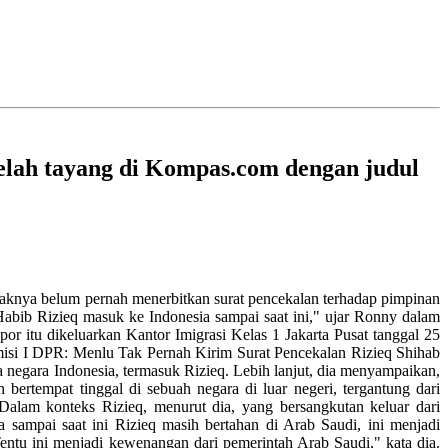
telah tayang di Kompas.com dengan judul
a belum pernah menerbitkan surat pencekalan terhadap pimpinan
Habib Rizieq masuk ke Indonesia sampai saat ini," ujar Ronny dalam
or itu dikeluarkan Kantor Imigrasi Kelas 1 Jakarta Pusat tanggal 25
omisi I DPR: Menlu Tak Pernah Kirim Surat Pencekalan Rizieq Shihab
negara Indonesia, termasuk Rizieq. Lebih lanjut, dia menyampaikan,
bertempat tinggal di sebuah negara di luar negeri, tergantung dari
Dalam konteks Rizieq, menurut dia, yang bersangkutan keluar dari
 sampai saat ini Rizieq masih bertahan di Arab Saudi, ini menjadi
entu ini menjadi kewenangan dari pemerintah Arab Saudi," kata dia.