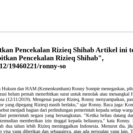
kan Pencekalan Rizieq Shihab Artikel ini 
itkan Pencekalan Rizieq Shihab",
/12/19460221/ronny-so
 Hukum dan HAM (Kemenkumham) Ronny Sompie menegaskan, pihakny
igrasi belum pernah menerbitkan surat untuk menolak atau menangkal 
lasa (12/11/2019). Mengenai paspor Rizieq, Ronny menyampaikan, pasp
por yang dipegang Rizieq) masih berlaku," ujar Ronny. Baca juga: K
but menjadi bagian dari perlindungan pemerintah kepada setiap warga 
ari pemerintah negara yang bersangkutan. "Ketika beliau datang dan 
kemudian memberikan izin tinggal kepada beliaunya," kata Ronny. 
ah dua tahun lebih Rizieq meninggalkan Indonesia. Menurut dia, jika
 visa yang diberikan dan sebagainya, atau ada persoalan yang lain. T