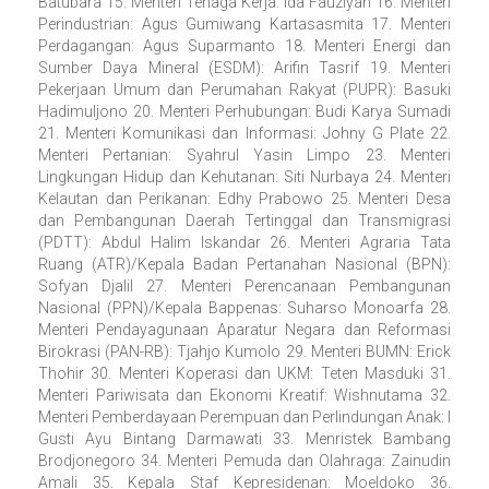
Batubara 15. Menteri Tenaga Kerja: Ida Fauziyah 16. Menteri
Perindustrian: Agus Gumiwang Kartasasmita 17. Menteri
Perdagangan: Agus Suparmanto 18. Menteri Energi dan
Sumber Daya Mineral (ESDM): Arifin Tasrif 19. Menteri
Pekerjaan Umum dan Perumahan Rakyat (PUPR): Basuki
Hadimuljono 20. Menteri Perhubungan: Budi Karya Sumadi
21. Menteri Komunikasi dan Informasi: Johny G Plate 22.
Menteri Pertanian: Syahrul Yasin Limpo 23. Menteri
Lingkungan Hidup dan Kehutanan: Siti Nurbaya 24. Menteri
Kelautan dan Perikanan: Edhy Prabowo 25. Menteri Desa
dan Pembangunan Daerah Tertinggal dan Transmigrasi
(PDTT): Abdul Halim Iskandar 26. Menteri Agraria Tata
Ruang (ATR)/Kepala Badan Pertanahan Nasional (BPN):
Sofyan Djalil 27. Menteri Perencanaan Pembangunan
Nasional (PPN)/Kepala Bappenas: Suharso Monoarfa 28.
Menteri Pendayagunaan Aparatur Negara dan Reformasi
Birokrasi (PAN-RB): Tjahjo Kumolo 29. Menteri BUMN: Erick
Thohir 30. Menteri Koperasi dan UKM: Teten Masduki 31.
Menteri Pariwisata dan Ekonomi Kreatif: Wishnutama 32.
Menteri Pemberdayaan Perempuan dan Perlindungan Anak: I
Gusti Ayu Bintang Darmawati 33. Menristek Bambang
Brodjonegoro 34. Menteri Pemuda dan Olahraga: Zainudin
Amali 35. Kepala Staf Kepresidenan: Moeldoko 36.