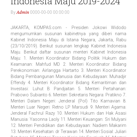
Indonesia Maju 2019-2024
Admin
By
0000-00-00 00:00:00
JAKARTA, KOMPAS.com - Presiden Jokowi Widodo
mengumumkan susunan kabinetnya yang diberi nama
Kabinet Indonesia Maju di Istana Negara, Jakarta, Rabu
(23/10/2019). Berikut susunan lengkap Kabinet Indonesia
Maju. Berikut daftar susunan menteri Kabinet Indonesia
Maju: 1. Menteri Koordinator Bidang Politik Hukum dan
Keamanan: Mahfud MD 2. Menteri Koordinator Bidang
Perekonomian: Airlangga Hartarto 3. Menteri Koordinator
Bidang Pembangunan Manusia dan Kebudayaan: Muhadjir
Effendy 4. Menteri Koordinator Bidang Kemaritiman dan
Investasi: Luhut B Pandjaitan 5. Menteri Pertahanan:
Prabowo Subianto 6. Menteri Sekretaris Negara: Pratikno 7.
Menteri Dalam Negeri: Jenderal (Pol) Tito Karnavian 8.
Menteri Luar Negeri: Retno LP Marsudi 9. Menteri Agama:
Jenderal Fachrul Razy 10. Menteri Hukum dan Hak Asasi
Manusia: Yasonna Laoly 11. Menteri Keuangan: Sri Mulyani
12. Menteri Pendidikan dan Kebudayaan: Nadiem Makarim
13. Menteri Kesehatan: dr Terawan 14. Menteri Sosial: Juliari