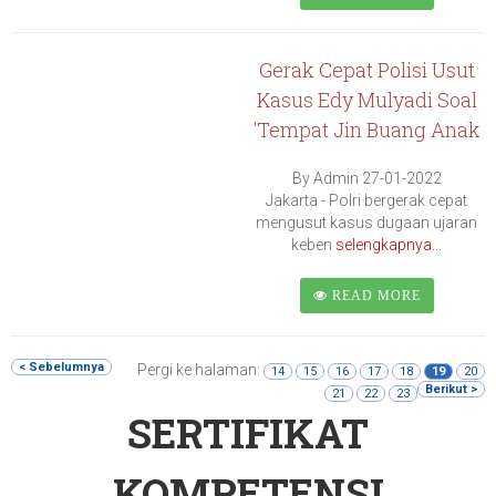
Gerak Cepat Polisi Usut
Kasus Edy Mulyadi Soal
'Tempat Jin Buang Anak
By Admin 27-01-2022
Jakarta - Polri bergerak cepat
mengusut kasus dugaan ujaran
keben
selengkapnya...
READ MORE
< Sebelumnya
Pergi ke halaman:
14
15
16
17
18
19
20
Berikut >
21
22
23
SERTIFIKAT
KOMPETENSI