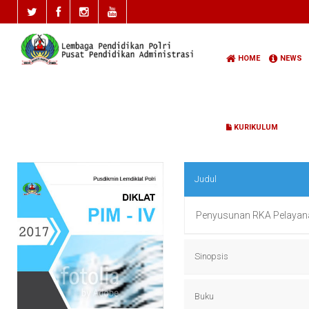
HOME
NEWS
KURIKULUM
Judul
Penyusunan RKA Pelayana
Sinopsis
Penyusunan RKA Pelayana
Buku