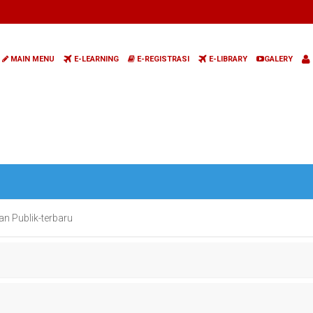
MAIN MENU
E-LEARNING
E-REGISTRASI
E-LIBRARY
GALERY
n Publik-terbaru
n Publik-terbaru