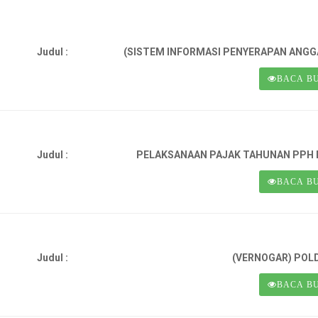
Judul :
(SISTEM INFORMASI PENYERAPAN AN
BACA B
Judul :
PELAKSANAAN PAJAK TAHUNAN PPH B
BACA B
Judul :
(VERNOGAR) POLD
BACA B