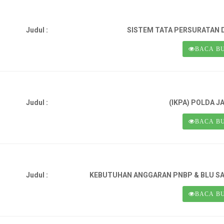
Judul :
SISTEM TATA PERSURATAN D
BACA B
Judul :
(IKPA) POLDA J
BACA B
Judul :
KEBUTUHAN ANGGARAN PNBP & BLU SA
BACA B