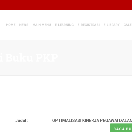
HOME
NEWS
MAIN MENU
E-LEARNING
E-REGISTRASI
E-LIBRARY
GALE
ori Buku PKP
Judul :
OPTIMALISASI KINERJA PEGAWAI DAL
BACA BU