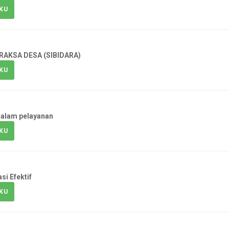
KU
AKSA DESA (SIBIDARA)
KU
 dalam pelayanan
KU
i Efektif
KU